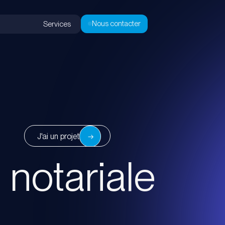
Nous contacter
Services
J'ai un projet
J'ai un projet
 notariale