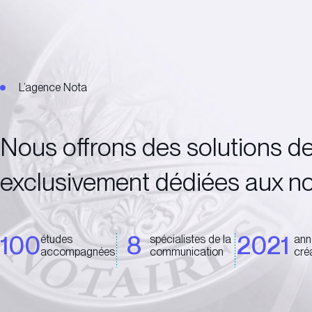
L’agence Nota
Nous offrons des solutions 
exclusivement dédiées aux no
100
8
2021
études
spécialistes de la
ann
accompagnées
communication
cré