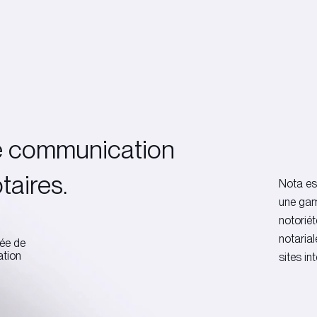
de communication
taires.
Nota es
une gam
notoriét
notarial
ée de
ation
sites in