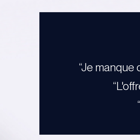
“Je manque d
“L'off