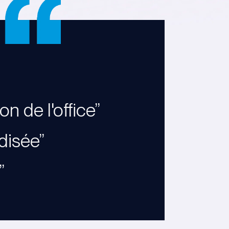
 de l'office”
rdisée”
”