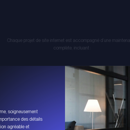
Chaque projet de site internet est accompagné d’une mainten
complète, incluant :
amme, soigneusement
mportance des détails
ion agréable et