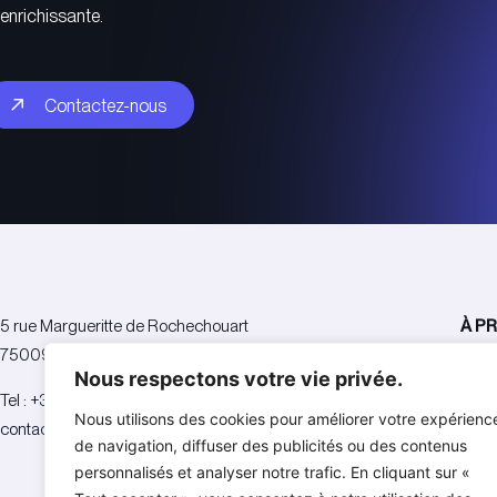
enrichissante.
Contactez-nous
Contactez-nous
5 rue Margueritte de Rochechouart
À P
75009 Paris
Nous respectons votre vie privée.
L’ag
Tel :
+33 (0)1 76 69 35 48
Réfé
Nous utilisons des cookies pour améliorer votre expérienc
contact@agence-nota.com
Équi
de navigation, diffuser des publicités ou des contenus
Publi
personnalisés et analyser notre trafic. En cliquant sur «