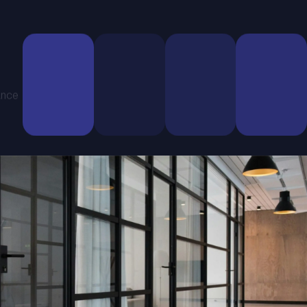
ance
Maintenance
Modifications
Rapport de
Disponibilité &
et suivi
à la demande
fréquentation
réactivité
mensuel
Nous assurons
Nous restons
Notre équipe
régulièrement
disponibles
Vous recevrez
est toujours à
les mises à
pour effectuer
chaque mois
votre
jour techniques
toute
un rapport
disposition
et de sécurité
modification
détaillé
pour répondre
pour que votre
nécessaire sur
compilant
à vos
site reste
votre site,
l’ensemble des
questions et