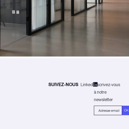
performant et
selon vos
visites sur
assurer un
protégé.
besoins et vos
votre site, vous
support
demandes .
offrant une
continu.
visibilité claire
sur
l’engagement
et le trafic de
vos visiteurs.
SUIVEZ-NOUS
Linkedin
Inscrivez-vous
à notre
newsletter
OK