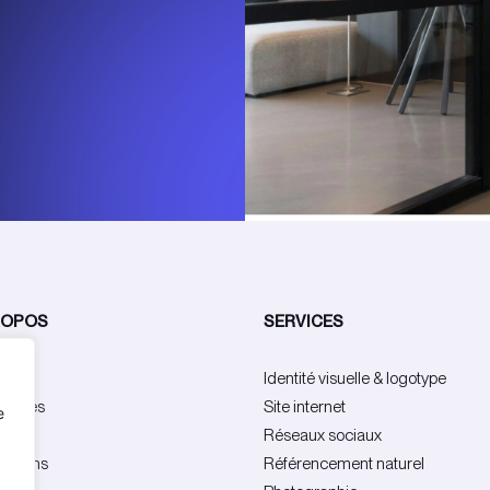
ROPOS
SERVICES
ence
Identité visuelle & logotype
rences
Site internet
e
pe
Réseaux sociaux
cations
Référencement naturel