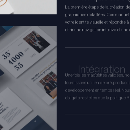
La première étape de la création de 
graphiques détaillées. Ces maquet
votre identité visuelle et répondre
offrir une navigation intuitive et un
Intégration
Une fois les maquettes validées, n
fournissons un lien de pré-producti
développement en temps réel. Nou
obligatoires telles que la politique
Demande d