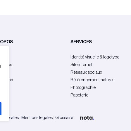
ROPOS
SERVICES
ence
Identité visuelle & logotype
rences
Site internet
e
pe
Réseaux sociaux
cations
Référencement naturel
act
Photographie
Papeterie
 générales
|
Mentions légales
|
Glossaire