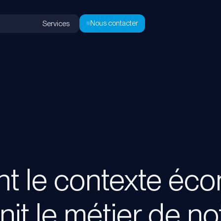
Nous contacter
Services
 le contexte éc
nit le métier de no