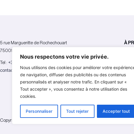
5 rue Margueritte de Rochechouart
À P
75009 Paris
Nous respectons votre vie privée.
L’ag
Tel :
+33 (0)1 76 69 35 48
Réfé
Nous utilisons des cookies pour améliorer votre expérienc
contact@agence-nota.com
Équi
de navigation, diffuser des publicités ou des contenus
Publi
personnalisés et analyser notre trafic. En cliquant sur «
Tout accepter », vous consentez à notre utilisation des
Cont
cookies.
Personnaliser
Tout rejeter
Accepter tout
Copyright 2021 – 2026 Agence Nota. Tous droits réservés.
Conditions